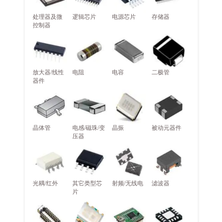
处理器及微
逻辑芯片
电源芯片
存储器
控制器
放大器/线性
电阻
电容
二极管
器件
晶体管
电感/磁珠/变
晶振
被动元器件
压器
光耦/红外
其它类型芯
射频/无线电
滤波器
片