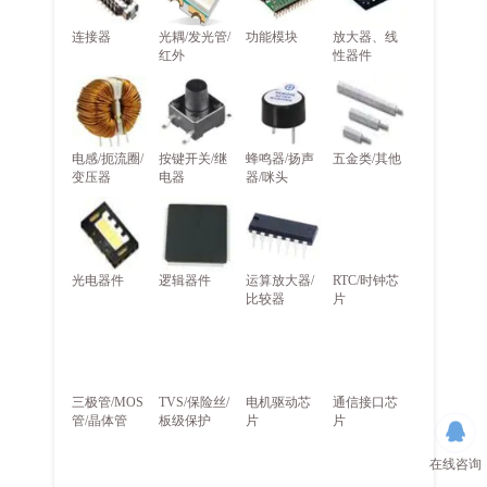
连接器
光耦/发光管/
功能模块
放大器、线
红外
性器件
电感/扼流圈/
按键开关/继
蜂鸣器/扬声
五金类/其他
变压器
电器
器/咪头
光电器件
逻辑器件
运算放大器/
RTC/时钟芯
比较器
片
三极管/MOS
TVS/保险丝/
电机驱动芯
通信接口芯
管/晶体管
板级保护
片
片
在线咨询