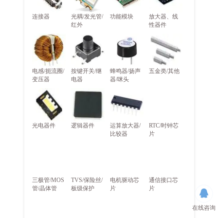
连接器
光耦/发光管/
功能模块
放大器、线
红外
性器件
电感/扼流圈/
按键开关/继
蜂鸣器/扬声
五金类/其他
变压器
电器
器/咪头
光电器件
逻辑器件
运算放大器/
RTC/时钟芯
比较器
片
三极管/MOS
TVS/保险丝/
电机驱动芯
通信接口芯
管/晶体管
板级保护
片
片
在线咨询