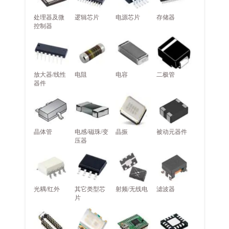
处理器及微
逻辑芯片
电源芯片
存储器
控制器
放大器/线性
电阻
电容
二极管
器件
晶体管
电感/磁珠/变
晶振
被动元器件
压器
光耦/红外
其它类型芯
射频/无线电
滤波器
片