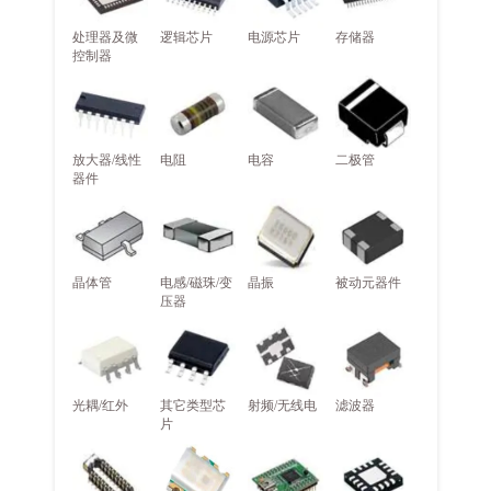
处理器及微
逻辑芯片
电源芯片
存储器
控制器
放大器/线性
电阻
电容
二极管
器件
晶体管
电感/磁珠/变
晶振
被动元器件
压器
光耦/红外
其它类型芯
射频/无线电
滤波器
片