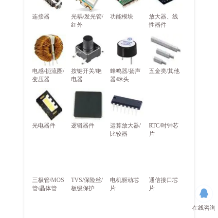
连接器
光耦/发光管/
功能模块
放大器、线
红外
性器件
电感/扼流圈/
按键开关/继
蜂鸣器/扬声
五金类/其他
变压器
电器
器/咪头
光电器件
逻辑器件
运算放大器/
RTC/时钟芯
比较器
片
三极管/MOS
TVS/保险丝/
电机驱动芯
通信接口芯
管/晶体管
板级保护
片
片
在线咨询