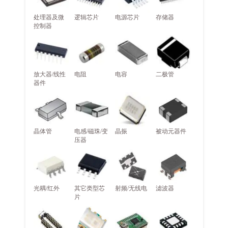
处理器及微
逻辑芯片
电源芯片
存储器
控制器
放大器/线性
电阻
电容
二极管
器件
晶体管
电感/磁珠/变
晶振
被动元器件
压器
光耦/红外
其它类型芯
射频/无线电
滤波器
片