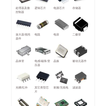
处理器及微
逻辑芯片
电源芯片
存储器
控制器
放大器/线性
电阻
电容
二极管
器件
晶体管
电感/磁珠/变
晶振
被动元器件
压器
光耦/红外
其它类型芯
射频/无线电
滤波器
片