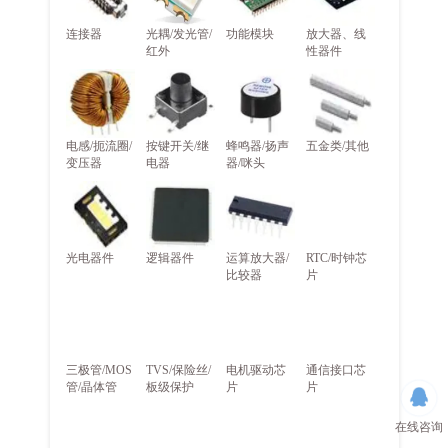
连接器
光耦/发光管/
功能模块
放大器、线
红外
性器件
电感/扼流圈/
按键开关/继
蜂鸣器/扬声
五金类/其他
变压器
电器
器/咪头
光电器件
逻辑器件
运算放大器/
RTC/时钟芯
比较器
片
三极管/MOS
TVS/保险丝/
电机驱动芯
通信接口芯
管/晶体管
板级保护
片
片
在线咨询